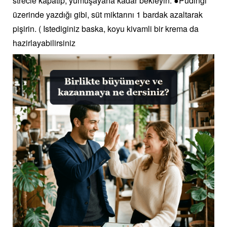
strecle kapatıp, yumuşayana kadar bekleyin. ●Pudingi
üzerinde yazdığı gibi, süt miktarını 1 bardak azaltarak
pişirin. ( Istediginiz baska, koyu kivamli bir krema da
hazirlayabilirsiniz