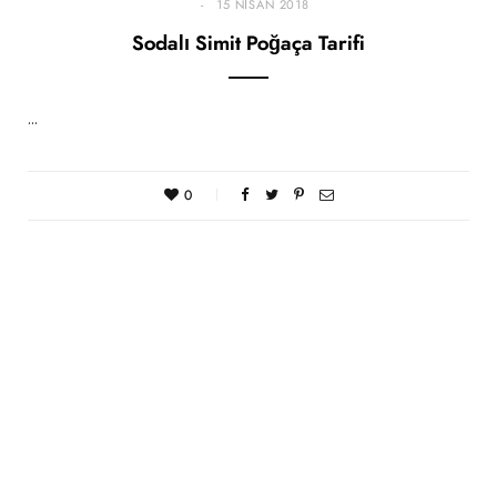
15 NISAN 2018
Sodalı Simit Poğaça Tarifi
…
0