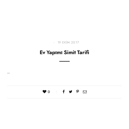
19 EKIM 2017
Ev Yapımı Simit Tarifi
…
0