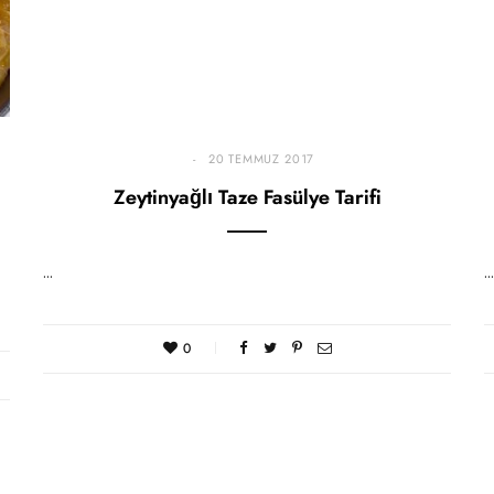
20 TEMMUZ 2017
Zeytinyağlı Taze Fasülye Tarifi
…
…
0