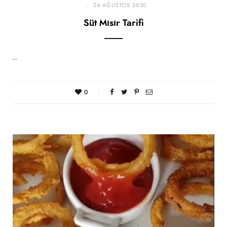
24 AĞUSTOS 2020
Süt Mısır Tarifi
…
0