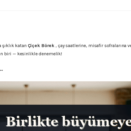
 şıklık katan
Çiçek Börek
, çay saatlerine, misafir sofralarına
en biri — kesinlikle denemelik!
↔️