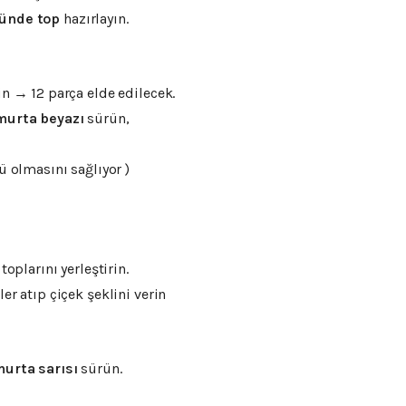
ğünde top
hazırlayın.
in → 12 parça elde edilecek.
murta beyazı
sürün,
ü olmasını sağlıyor )
toplarını yerleştirin.
er atıp çiçek şeklini verin
urta sarısı
sürün.