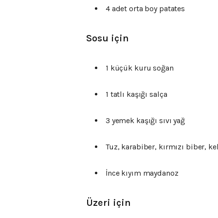
4 adet orta boy patates
Sosu için
1 küçük kuru soğan
1 tatlı kaşığı salça
3 yemek kaşığı sıvı yağ
Tuz, karabiber, kırmızı biber, ke
İnce kıyım maydanoz
Üzeri için