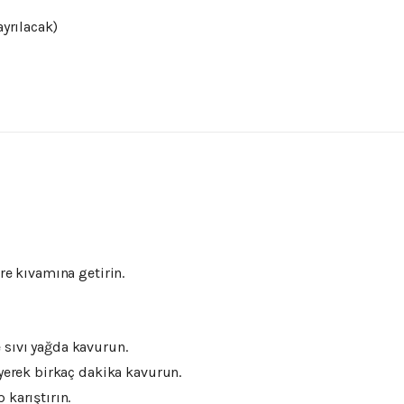
ayrılacak)
?
re kıvamına getirin.
 sıvı yağda kavurun.
eyerek birkaç dakika kavurun.
 karıştırın.