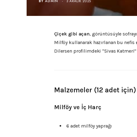
BY
ADMIN
3 ARALIK 2025
Çiçek gibi açan
, görüntüsüyle sofrayı
Milföy kullanarak hazırlanan bu nefis
Dilersen profilimdeki “Sivas Katmeri” 
Malzemeler (12 adet için)
Milföy ve İç Harç
6 adet milföy yaprağı