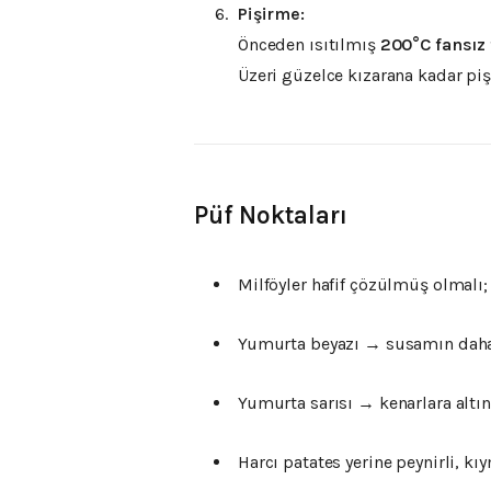
Pişirme:
Önceden ısıtılmış
200°C fansız 
Üzeri güzelce kızarana kadar pişi
Püf Noktaları
Milföyler hafif çözülmüş olmalı;
Yumurta beyazı → susamın daha 
Yumurta sarısı → kenarlara altın 
Harcı patates yerine peynirli, kıy