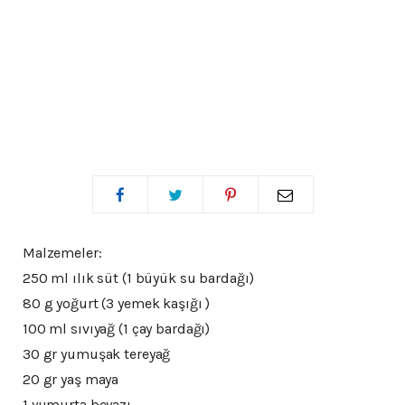
Mantarlı Ispanaklı Muffin
Poğaça
BY
ADMIN
12 ŞUBAT 2025
Malzemeler:
250 ml ılık süt (1 büyük su bardağı)
80 g yoğurt (3 yemek kaşığı )
100 ml sıvıyağ (1 çay bardağı)
30 gr yumuşak tereyağ
20 gr yaş maya
1 yumurta beyazı