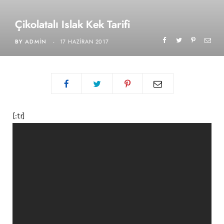
Çikolatalı Islak Kek Tarifi
BY
ADMIN
17 HAZIRAN 2017
[:tr]