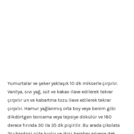
Yumurtalar ve şeker yaklaşık 10 dk mikserle çırpılır.
Vanilya, sıvı yağ, süt ve kakao ilave edilerek tekrar
çırpılır un ve kabartma tozu ilave edilerek tekrar
çırpılır. Hamur yağlanmış orta boy veya benim gibi
dikdörtgen borcama veya tepsiye dökülür ve 180
derece fırında 30 ila 35 dk pişirilir. Bu arada çikolata
2subardagi süte kırılır ve ikisi beraber eriyene dek