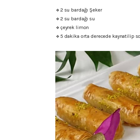
🔹️2 su bardağı Şeker
🔹️2 su bardağı su
🔹️çeyrek limon
🔹️5 dakika orta derecede kaynatilip s