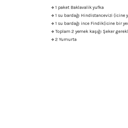
🔹️1 paket Baklavalik yufka
🔹️1 su bardağı Hindistancevizi (icine
🔹️1 su bardağı ince Findik(icine bir 
🔹️Toplam 2 yemek kaşığı Şeker gerekl
🔹️2 Yumurta