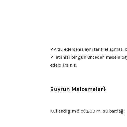
✔Arzu ederseniz ayni tarifi el açmasi 
✔Tatlinizi bir gün Önceden mesela bayr
edebilirsiniz.
Buyrun Malzemeler⤵️
Kullandigim ölçü:200 ml su bardağı