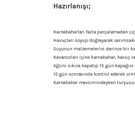
Hazırlanışı;
Karnabaharları fazla parçalamadan çiç
Havuçları soyup doğrayarak sarımsakl
Suyunun malzemelerini derince bir kabı
Kavanozları içine karnabahar, havuç ve
Ağzını sıkıca kapatıp 15 gün kapağını
15 gün sonrasında kontrol ederek olmu
Karnabahar mevsimindeyken turşusunu 