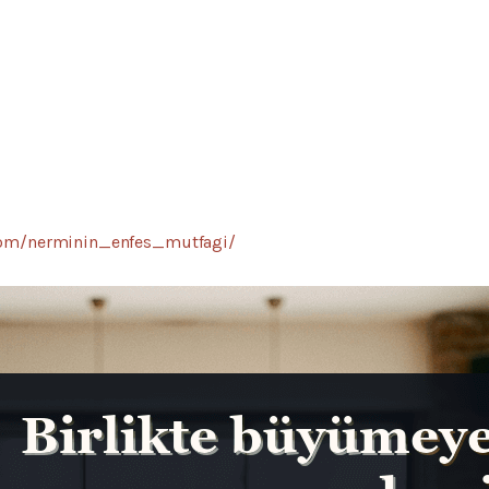
com/nerminin_enfes_mutfagi/