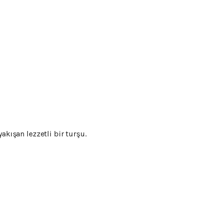
ışan lezzetli bir turşu.