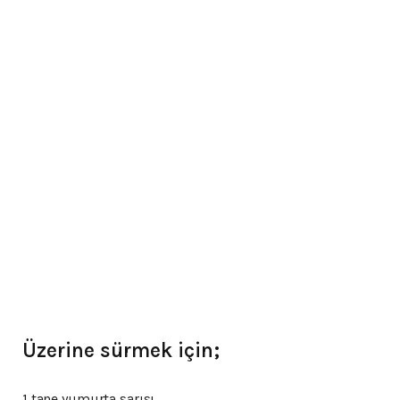
Üzerine sürmek için;
1 tane yumurta sarısı