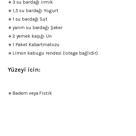
🔹️3 su bardağı irmik
🔹️1,5 su bardağı Yogurt
🔹️1 su bardağı Süt
🔹️yarım su bardağı Şeker
🔹️2 yemek kaşığı Un
🔹️1 Paket Kabartmatozu
🔹️Limon kabugu rendesi (istege bağlidir)
Yüzeyi icin:
🔹️Badem veya Fistik