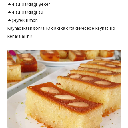
🔹️4 su bardağı Şeker
🔹️4 su bardağı su
🔹️çeyrek limon
Kaynadıktan sonra 10 dakika orta derecede kaynatilip
kenara alinir.