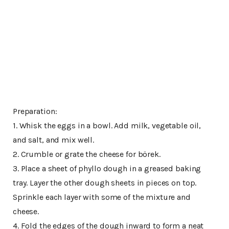
Preparation:
1. Whisk the eggs in a bowl. Add milk, vegetable oil,
and salt, and mix well.
2. Crumble or grate the cheese for börek.
3. Place a sheet of phyllo dough in a greased baking
tray. Layer the other dough sheets in pieces on top.
Sprinkle each layer with some of the mixture and
cheese.
4. Fold the edges of the dough inward to form a neat