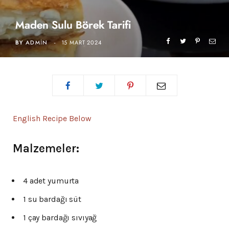
Maden Sulu Börek Tarifi
BY
ADMIN
15 MART 2024
English Recipe Below
Malzemeler:
4 adet yumurta
1 su bardağı süt
1 çay bardağı sıvıyağ