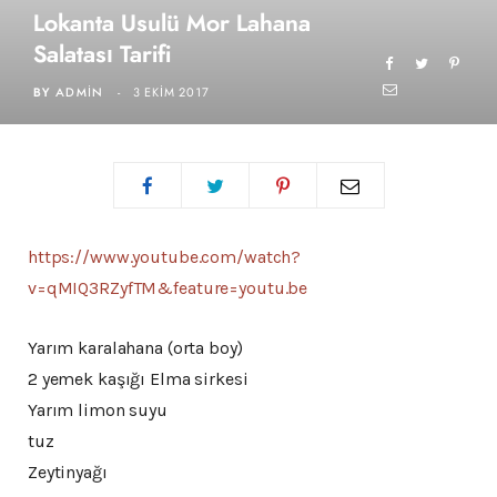
Lokanta Usulü Mor Lahana
Salatası Tarifi
BY
ADMIN
3 EKIM 2017
https://www.youtube.com/watch?
v=qMIQ3RZyfTM&feature=youtu.be
Yarım karalahana (orta boy)
2 yemek kaşığı Elma sirkesi
Yarım limon suyu
tuz
Zeytinyağı