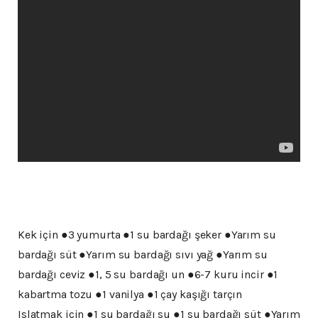
Kek için ●3 yumurta ●1 su bardağı şeker ●Yarım su
bardağı süt ●Yarım su bardağı sıvı yağ ●Yarım su
bardağı ceviz ●1, 5 su bardağı un ●6-7 kuru incir ●1
kabartma tozu ●1 vanilya ●1 çay kaşığı tarçın
Islatmak için ●1 su bardağı su ●1 su bardağı süt ●Yarım