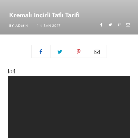
Kremalı İncirli Tatlı Tarifi
BY
ADMIN
1 NISAN 2017
[:tr]