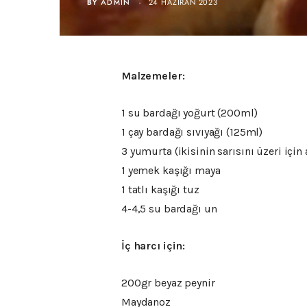
BY
ADMIN
24 HAZIRAN 2023
Malzemeler:
1 su bardağı yoğurt (200ml)
1 çay bardağı sıvıyağı (125ml)
3 yumurta (ikisinin sarısını üzeri için 
1 yemek kaşığı maya
1 tatlı kaşığı tuz
4-4,5 su bardağı un
İç harcı için:
200gr beyaz peynir
Maydanoz