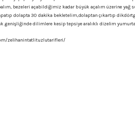
lım, bezeleri açabildiğimiz kadar büyük açalım üzerine yağ sü
kapatıp dolapta 30 dakika bekletelim,dolaptan çıkartıp dikdört
 genişliğinde dilimlere kesip tepsiye aralıklı dizelim yumurta 
m/zelihanintatlituzlutarifleri/