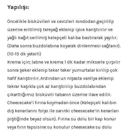
Yapılışı:
Öncelikle bisküvileri ve cevizleri rondodan geçirilip
üzerine eritilmiş tereyağ eklenip iyice karıştırılır ve
yağlı kağıt serilmiş kelepçeli kalıba bastırarak yayılır.
(Daha sonra buzdolabına koyarak dinlenmesi sağlanır).
(10-15 dk yeterli)
Krema için; labne ve krema 1 dk kadar mikserle çırpılır
sonra şeker eklenip teker teker yumurtalar kırılıp çok
hafif karıştırılır. Ardından un nişasta vanilya eklenip
tekrar kaşıkla çok az karıştırılıp buzdolabından
çıkarttığımız bisküvili tabanın üzerine ilave edilir.
Cheececake’i fırına koymadan önce (Kelepçeli kalıbın
dış kenarlarını folyo ile sarınki cheesecake’in kenarları
piştiğinde beyaz olsun). Fırına su dolu bir kap konur
veya fırın tepsisine su konulur cheesecake su dolu