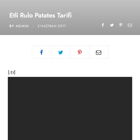
Etli Rulo Patates Tarifi
BY
ADMIN
2 HAZIRAN 2017
[:tr]