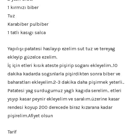
1 kırmızı biber
Tuz
Karabiber pulbiber
1 tatlı kasıgı salca
Yapılışı:patatesi haslayıp ezelim sut tuz ve tereyag
ekleyip güzelce ezelim.
İç için etleri kısık ateste pişirip soganı ekleyelim..10
dakika kadarda sogsnlarla pişirdikten sonra biber ve
baharatları ekleyelim.2-3 dakika daha pişirmek yeterli..
Patatesi yag surdugumuz yaglı kagıda serelim.. etleri
ysyıp kasar peynir ekleyelim ve saralım.üzerine kasar
rendesi koyup 200 derecede biraz kızarana kadar
pişirelim.Afiyet olsun
Tarif