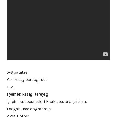
5-6 patates
Yarım cay bardagı süt
Tuz
1 yemek kasıgı tereyag
İç için: kusbası etleri kısık ateste pişirelim.
1 sogan ince dogranmış
2 yesil biber