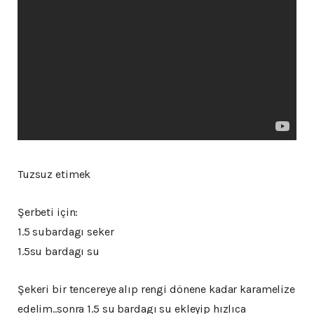
Tuzsuz etimek
Şerbeti için:
1.5 subardagı seker
1.5su bardagı su
Şekeri bir tencereye alıp rengi dönene kadar karamelize
edelim..sonra 1.5 su bardagı su ekleyip hızlıca