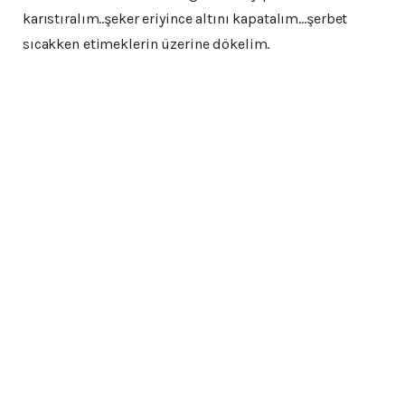
karıstıralım..şeker eriyince altını kapatalım…şerbet
sıcakken etimeklerin üzerine dökelim.