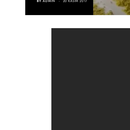
BY
ADMIN
20 KASIM 2017