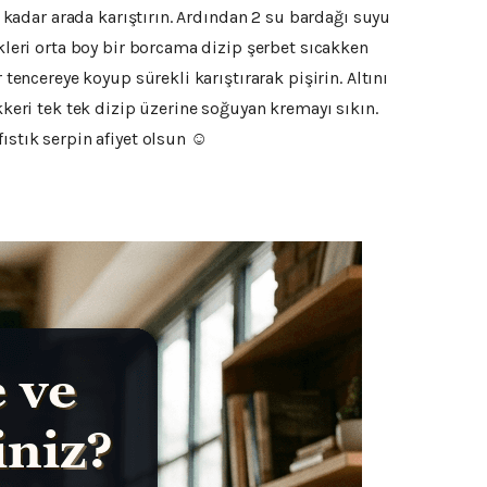
e kadar arada karıştırın. Ardından 2 su bardağı suyu
ekleri orta boy bir borcama dizip şerbet sıcakken
tencereye koyup sürekli karıştırarak pişirin. Altını
kkeri tek tek dizip üzerine soğuyan kremayı sıkın.
ıstık serpin afiyet olsun ☺