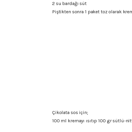
2 su bardağı süt
Piştikten sonra 1 paket toz olarak kre
Çikolata sos için;
100 ml kremayı ısıtıp 100 gr sütlü-nitt