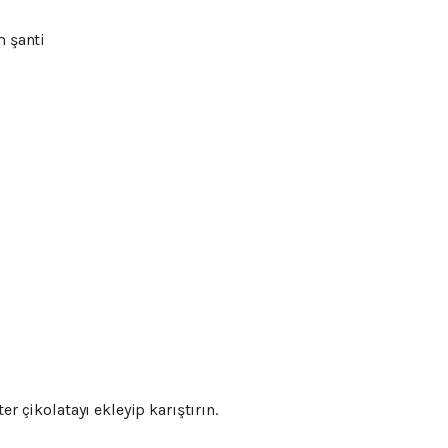
m şanti
er çikolatayı ekleyip karıştırın.