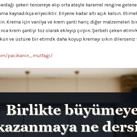
u bardağı şekeri tencereye alıp orta ateşte karamel rengine gelen
ma kaynadıkça eriyeciktir. Eriyene kadar altı açık kalsın. Etim
in. Krema için vanilya ve krem şanti hariç diğer malzemeleri bir 
unca krem şantiyi toz olarak ekleyip çırpın. Şerbeti çeken etimr
ökün ve üstüne bir etimdk daha koyup kremayı sıkın dilerseniz f
com/pacikanin_mutfagi/