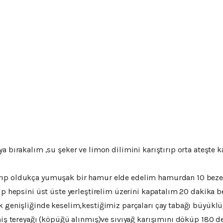
ya bırakalım ,su şeker ve limon dilimini karıştırıp orta ateşte
ıp oldukça yumuşak bir hamur elde edelim hamurdan 10 beze y
rpip hepsini üst üste yerleştirelim üzerini kapatalım 20 dakik
k genişliğinde keselim,kestiğimiz parçaları çay tabağı büyükl
miş tereyağı (köpüğü alınmış)ve sıvıyağ karışımını döküp 180 de