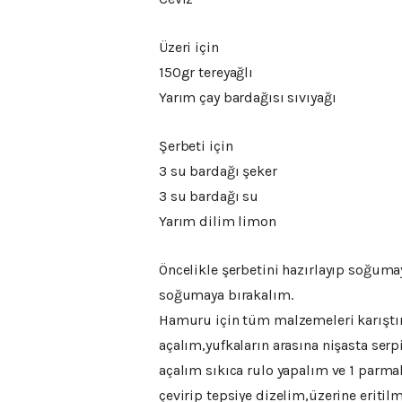
Üzeri için
150gr tereyağlı
Yarım çay bardağısı sıvıyağı
Şerbeti için
3 su bardağı şeker
3 su bardağı su
Yarım dilim limon
Öncelikle şerbetini hazırlayıp soğuma
soğumaya bırakalım.
Hamuru için tüm malzemeleri karıştır
açalım,yufkaların arasına nişasta se
açalım sıkıca rulo yapalım ve 1 parma
çevirip tepsiye dizelim,üzerine eritil