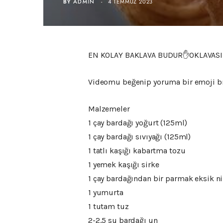
BY
ADMIN
4 TEMMUZ 2023
EN KOLAY BAKLAVA BUDUR✋OKLAVASIZ‼️
Videomu beğenip yoruma bir emoji bı
Malzemeler
1 çay bardağı yoğurt (125ml)
1 çay bardağı sıvıyağı (125ml)
1 tatlı kaşığı kabartma tozu
1 yemek kaşığı sirke
1 çay bardağından bir parmak eksik n
1 yumurta
1 tutam tuz
2-2,5 su bardağı un