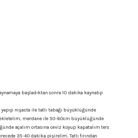
 kaynamaya başladıktan sonra 10 dakika kaynatıp
apıp nişasta ile tatlı tabağı büyüklüğünde
a bekletelim, merdane ile 50-60cm büyüklüğünde
üğünde açalım ortasına ceviz koyup kapatalım ters
recede 35-40 dakika pişirelim. Tatlı fırından