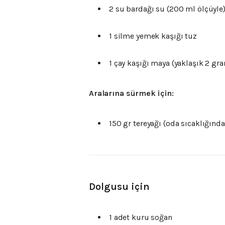
2 su bardağı su (200 ml ölçüyle
1 silme yemek kaşığı tuz
1 çay kaşığı maya (yaklaşık 2 gr
Aralarına sürmek için:
150 gr tereyağı (oda sıcaklığında
Dolgusu için
1 adet kuru soğan