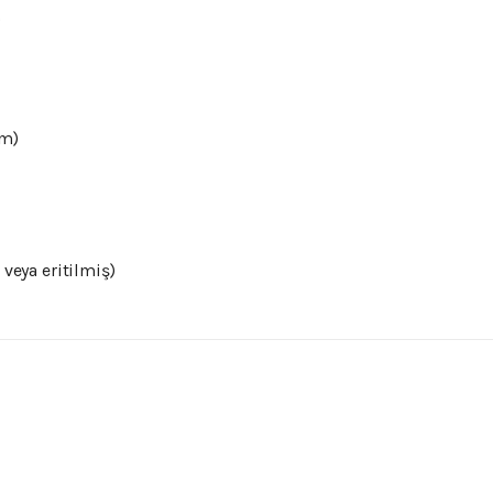
)
am)
 veya eritilmiş)