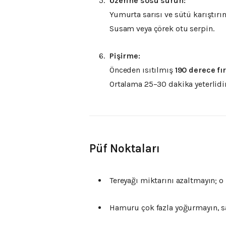
Üzerine sosu sürün:
Yumurta sarısı ve sütü karıştırın
Susam veya çörek otu serpin.
Pişirme:
Önceden ısıtılmış
190 derece fı
Ortalama 25–30 dakika yeterlidir
Püf Noktaları
Tereyağı miktarını azaltmayın; o 
Hamuru çok fazla yoğurmayın, sa