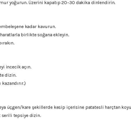
ur yoğurun. Üzerini kapatıp 20–30 dakika dinlendirin.
pembeleşene kadar kavurun.
aratlarla birlikte soğana ekleyin.
ırakın.
yi incecik açın.
te dizin.
u
kazandırır.)
ya üçgen/kare şekillerde kesip içerisine patatesli harçtan koyu
 serili tepsiye dizin.