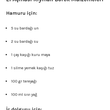
Hamuru için:
5 su bardağı un
2 su bardağı su
1 çay kaşığı kuru maya
1 silme yemek kaşığı tuz
100 gr tereyağı
100 ml sıvı yağ
İç dolgusu için: