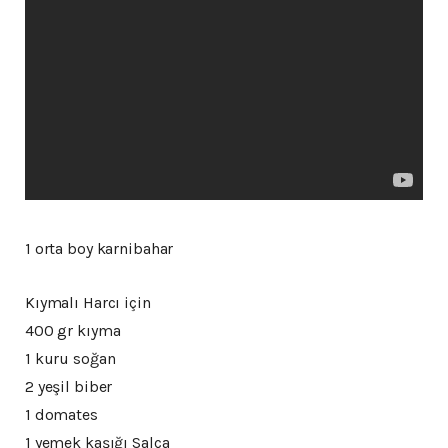
1 orta boy karnibahar
Kıymalı Harcı için
400 gr kıyma
1 kuru soğan
2 yeşil biber
1 domates
1 yemek kaşığı Salça