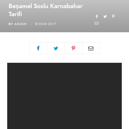
Beşamel Soslu Karnabahar
Tarifi
BY
ADMIN
18 EKIM 2017