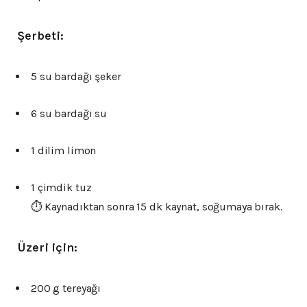
Şerbeti:
5 su bardağı şeker
6 su bardağı su
1 dilim limon
1 çimdik tuz
⏱️ Kaynadıktan sonra 15 dk kaynat, soğumaya bırak.
Üzeri için:
200 g tereyağı