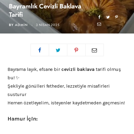
Bayramlık Cevizli Baklava
Tarifi
BY
ADMIN
3 NISAN 2025
Bayrama layık, efsane bir
cevizli baklava
tarifi olmuş
bu! ✨
Şekliyle gönülleri fetheder, lezzetiyle misafirleri
susturur
Hemen özetleyelim, isteyenler kaydetmeden geçmesin!
Hamur İçin: