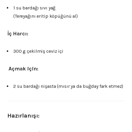
1 su bardağı sıvı yağ
(Tereyağını eritip köpüğünü al)
İç Harcı:
300 g çekilmiş ceviz içi
‍
Açmak için:
2 su bardağı nişasta (mısır ya da buğday fark etmez)
Hazırlanışı: