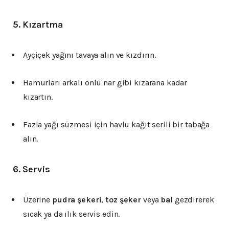
5.
Kızartma
Ayçiçek yağını tavaya alın ve kızdırın.
Hamurları arkalı önlü nar gibi kızarana kadar
kızartın.
Fazla yağı süzmesi için havlu kağıt serili bir tabağa
alın.
6.
Servis
Üzerine
pudra şekeri
,
toz şeker
veya
bal
gezdirerek
sıcak ya da ılık servis edin.