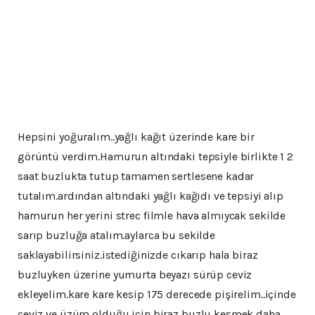
Hepsini yoğuralım..yağlı kağıt üzerinde kare bir
görüntü verdim.Hamurun altındaki tepsiyle birlikte 1 2
saat buzlukta tutup tamamen sertlesene kadar
tutalım.ardından altındaki yağlı kağıdı ve tepsiyi alıp
hamurun her yerini strec filmle hava almıycak sekilde
sarıp buzluğa atalım.aylarca bu sekilde
saklayabilirsiniz.istediğinizde cıkarıp hala biraz
buzluyken üzerine yumurta beyazı sürüp ceviz
ekleyelim.kare kare kesip 175 derecede pişirelim..içinde
ceviz ve üzüm olduğu için biraz buzlu kesmek daha