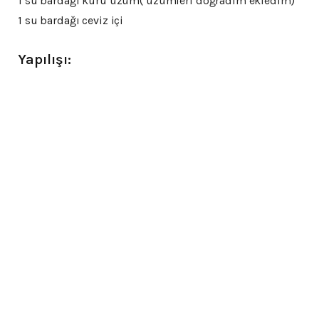
1 su bardağı kuru üzüm( üzümleri doğradım ekledim)
1 su bardağı ceviz içi
Yapılışı: