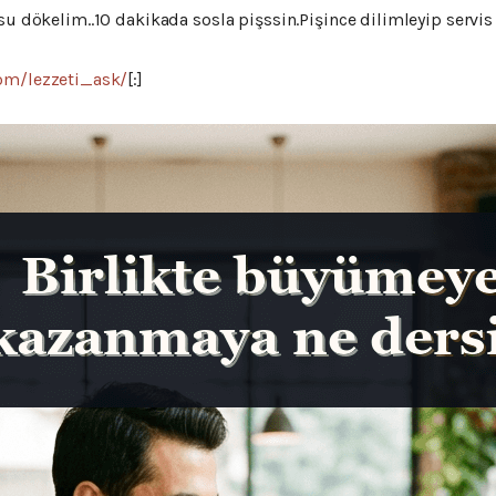
su dökelim..10 dakikada sosla pişssin.Pişince dilimleyip servis
om/lezzeti_ask/
[:]