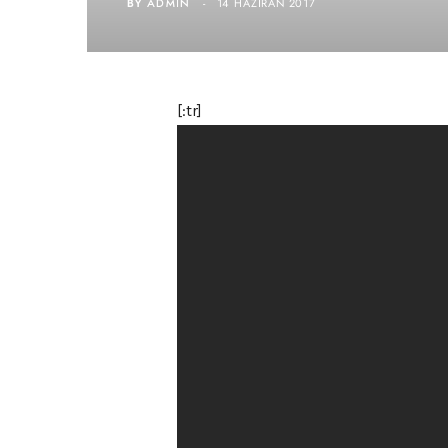
BY
ADMIN
14 HAZIRAN 2017
[:tr]