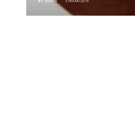
BY
ADMIN
2 NISAN 2019