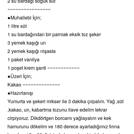
2 su bardağı soğuk süt
~~~~~~~~~~~~~~~~
●Muhallebi İçin;
1 litre süt
1 su bardağından bir parmak eksik toz şeker
3 yemek kaşığı un
2 yemek kaşığı nişasta
1 paket vanilya
1 poşet krem şanti ~~~~~~~~~~~~
●Üzeri İçin;
Kakao ~~~~~~~~~~~~~~
●Hazırlanışı
Yumurta ve şekeri mikser ile 3 dakika çırpalım. Yağ ,süt
,kakao, un, kabartma tozunu ilave edelim tekrar
cirpiyoruz. Dikdörtgen borcamı yağlayalım ve kek
hamurunu dökelim ve 180 derece ayarladığımız fırına