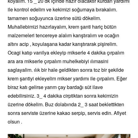
koyalım. 15 _ 20 dk içinde hazır olacaktır kürdan yardımı
ile kontrol edelim ve kekimizi soğumaya bırakalım.
tamamen soğuyunca üzerine sütü dökelim.
Muhallebimizi hazırlayalım, krem şanti hariç bütün
malzemeleri tencereye alalım karıştıralım ve ocağın
altını acip , koyulaşana kadar karıştırarak pişirelim.
Ocagi katıp vanilya ekleyip mikserle 4 dakika çırpalım
ara ara mikserle çırpalım muhelkebiyi ılımasini
saglayalim. ılık bir hale geldikten sonra toz bir şekilde
krem şantiyi ekleyelim mikser yardımı ile çırpalım. Eğer
biraz katı gelirse yarım çay bardağı süt ilave
edebilirsiniz. 3_ 4 dakika cirptiktan sonra kekimizin
üzerine dökelim. Buz dolabında 2_ 3 saat beklettikten
sonra serviste üzerine kakao serpip, servis edin. Afiyet
olsun .