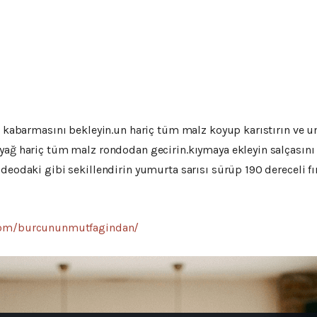
ip kabarmasını bekleyin.un hariç tüm malz koyup karıstırın ve u
yağ hariç tüm malz rondodan gecirin.kıymaya ekleyin salçasını y
deodaki gibi sekillendirin yumurta sarısı sürüp 190 dereceli fı
com/burcununmutfagindan/