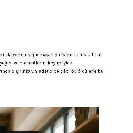
nu ekleyin.ele yapısmayan bir hamur olmalı.1saat
ağını ve baharatlarını koyup iyice
rında pişirin😋☺️9 adet pide cıktı bu ölcülerle bu