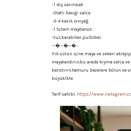
-1 diş sarımsak
-2tatlı kasığı salca
-3-4 kasık sıvıyağ
-1 tutam maydanoz
-tuz,karabiber,pulbiber
—�—�—�-
Ilık sütün içine maya ve sekeri ekley
mayalandırın.bu arada kıyma salca ve 
karıstırın.hamuru bezelere bölün ve vi
büyüklkte
Tarif sahibi:
https://www.instagram.