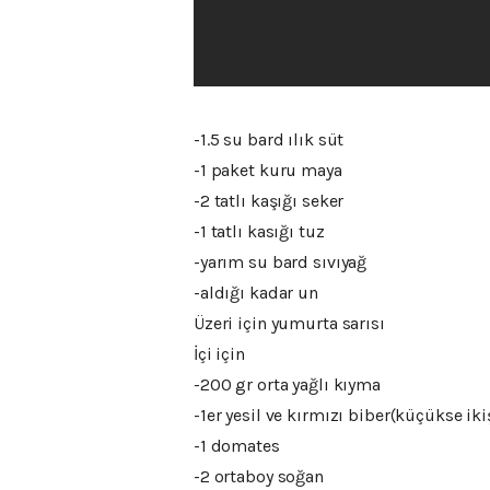
-1.5 su bard ılık süt
-1 paket kuru maya
-2 tatlı kaşığı seker
-1 tatlı kasığı tuz
-yarım su bard sıvıyağ
-aldığı kadar un
Üzeri için yumurta sarısı
İçi için
-200 gr orta yağlı kıyma
-1er yesil ve kırmızı biber(küçükse iki
-1 domates
-2 ortaboy soğan