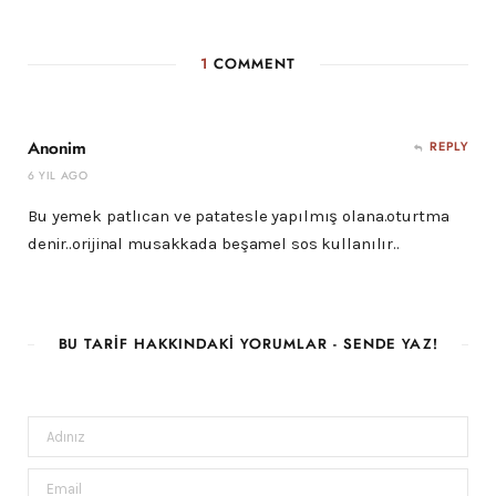
1
COMMENT
Anonim
REPLY
6 YIL AGO
Bu yemek patlıcan ve patatesle yapılmış olana.oturtma
denir..orijinal musakkada beşamel sos kullanılır..
BU TARIF HAKKINDAKI YORUMLAR - SENDE YAZ!