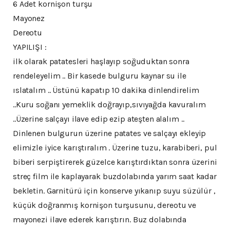
6 Adet kornişon turşu
Mayonez
Dereotu
YAPILIŞI :
ilk olarak patatesleri haşlayıp soğuduktan sonra
rendeleyelim .. Bir kasede bulguru kaynar su ile
ıslatalım .. Üstünü kapatıp 10 dakika dinlendirelim
..Kuru soğanı yemeklik doğrayıp,sıvıyağda kavuralım
..Üzerine salçayı ilave edip ezip ateşten alalım ..
Dinlenen bulgurun üzerine patates ve salçayı ekleyip
elimizle iyice karıştıralım . Üzerine tuzu, karabiberi, pul
biberi serpiştirerek güzelce karıştırdıktan sonra üzerini
streç film ile kaplayarak buzdolabında yarım saat kadar
bekletin. Garnitürü için konserve yıkanıp suyu süzülür ,
küçük doğranmış kornişon turşusunu, dereotu ve
mayonezi ilave ederek karıştırın. Buz dolabında