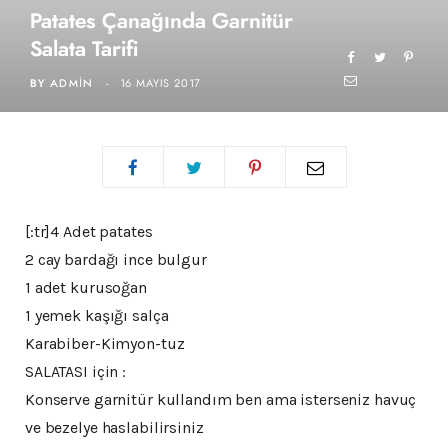
Patates Çanağında Garnitür
Salata Tarifi
BY
ADMIN
16 MAYIS 2017
[:tr]4 Adet patates
2 cay bardağı ince bulgur
1 adet kurusoğan
1 yemek kaşığı salça
Karabiber-Kimyon-tuz
SALATASI için :
Konserve garnitür kullandım ben ama isterseniz havuç
ve bezelye haslabilirsiniz