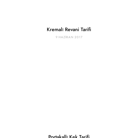
Kremalı Revani Tarifi
9 HAZIRAN 2017
Portakallı Kek Tarifi