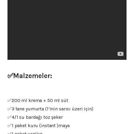
✅Malzemeler:
✅200 ml krema + 50 ml süt
✅3 tane yumurta (1’inin sarısı üzeri için)
✅4/1 su bardağı toz şeker
✅1 paket kuru (instant )maya
✅1 paket vanilya