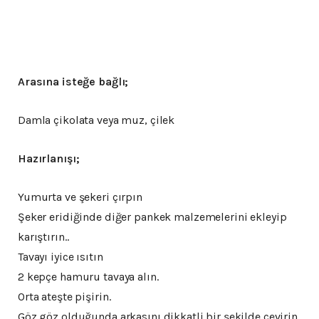
Arasına isteğe bağlı;
Damla çikolata veya muz, çilek
Hazırlanışı;
Yumurta ve şekeri çırpın
Şeker eridiğinde diğer pankek malzemelerini ekleyip
karıştırın..
Tavayı iyice ısıtın
2 kepçe hamuru tavaya alın.
Orta ateşte pişirin.
Göz göz olduğunda arkasını dikkatli bir şekilde çevirin