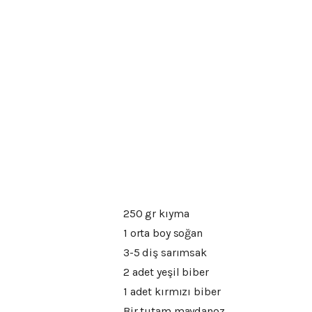
250 gr kıyma
1 orta boy soğan
3-5 diş sarımsak
2 adet yeşil biber
1 adet kırmızı biber
Bir tutam maydanoz