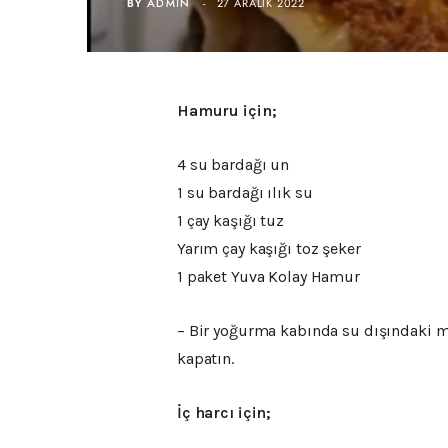
BY
ADMIN
27 ARALIK 2022
Hamuru için;
4 su bardağı un
1 su bardağı ılık su
1 çay kaşığı tuz
Yarım çay kaşığı toz şeker
1 paket Yuva Kolay Hamur
– Bir yoğurma kabında su dışındaki ma
kapatın.
İç harcı için;