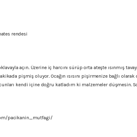
ates rendesi
vayla açın. Üzerine iç harcını sürüp orta ateşte ısınmış tavaya 
dakikada pişmiş oluyor. Ocağın ısısını pişirmenize bağlı olarak d
cunları kendi içine doğru katladım ki malzemeler düşmesin. Sonra
.com/pacikanin_mutfagi/