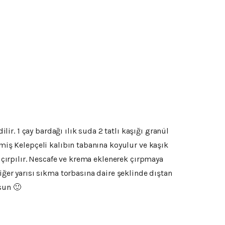
lir. 1 çay bardağı ılık suda 2 tatlı kaşığı granül
lmiş Kelepçeli kalıbın tabanına koyulur ve kaşık
r çırpılır. Nescafe ve krema eklenerek çırpmaya
iğer yarısı sıkma torbasına daire şeklinde dıştan
lsun 🙂