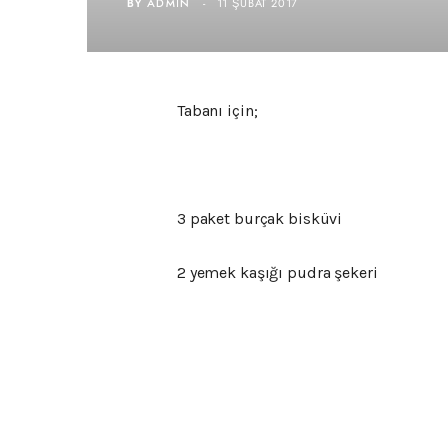
BY
ADMIN
11 ŞUBAT 2017
Tabanı için;
3 paket burçak bisküvi
2 yemek kaşığı pudra şekeri