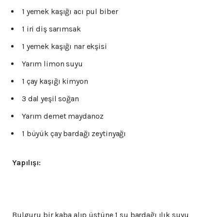
1 yemek kaşığı acı pul biber
1 iri diş sarımsak
1 yemek kaşığı nar ekşisi
Yarım limon suyu
1 çay kaşığı kimyon
3 dal yeşil soğan
Yarım demet maydanoz
1 büyük çay bardağı zeytinyağı
Yapılışı:
Bulguru bir kaba alıp üstüne 1 su bardağı ılık suyu