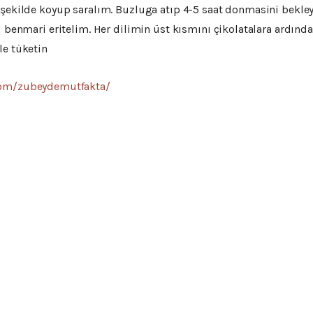
 şekilde koyup saralım. Buzluga atıp 4-5 saat donmasini bekley
i benmari eritelim. Her dilimin üst kısmını çikolatalara ardından
le tüketin
com/zubeydemutfakta/