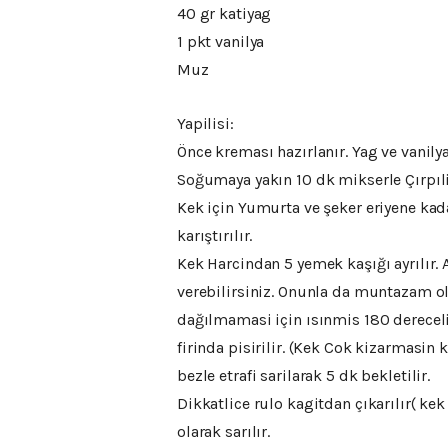
40 gr katiyag
1 pkt vanilya
Muz
Yapilisi:
Önce kreması hazırlanır. Yag ve vanilya 
Soğumaya yakın 10 dk mikserle Çırpıl
Kek için Yumurta ve şeker eriyene kadar 
karıştırılır.
Kek Harcindan 5 yemek kaşığı ayrılır. 
verebilirsiniz. Onunla da muntazam olu
dağılmamasi için ısınmis 180 derecelik 
firinda pisirilir. (Kek Cok kizarmasin k
bezle etrafi sarilarak 5 dk bekletilir.
Dikkatlice rulo kagitdan çıkarılır( ke
olarak sarılır.