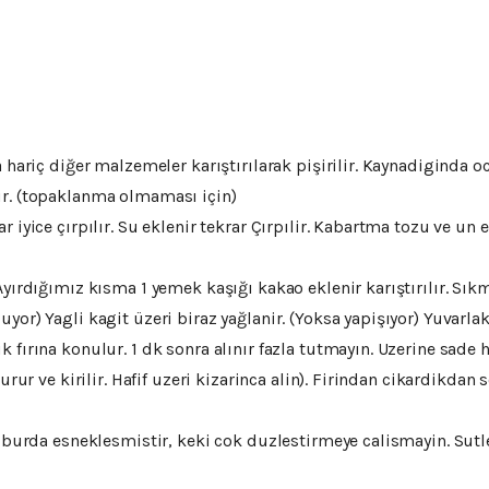
hariç diğer malzemeler karıştırılarak pişirilir. Kaynadiginda ocak
ir. (topaklanma olmaması için)
iyice çırpılır. Su eklenir tekrar Çırpılir. Kabartma tozu ve un ele
Ayırdığımız kısma 1 yemek kaşığı kakao eklenir karıştırılır. Sık
yor) Yagli kagit üzeri biraz yağlanir. (Yoksa yapişıyor) Yuvarl
fırına konulur. 1 dk sonra alınır fazla tutmayın. Uzerine sade ha
urur ve kirilir. Hafif uzeri kizarinca alin). Firindan cikardikdan s
k burda esneklesmistir, keki cok duzlestirmeye calismayin. Sutle