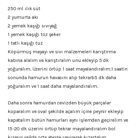
250 ml ılık süt
2 yumurta akı
2 yemek kaşığı sıvıyağ
1 yemek kaşığı toz şeker
1 tatlı kaşığı tuz
Köpürmüş mayayı ve sıvı malzemeleri karıştırma
kabına alalım ve karıştıralım unu ekleyip 5 dk
yoğuralım. Üzerini örtüp 1 saat mayalandıralım.1 saatin
sonunda hamurun havasını alıp tekrarb5 dk daha
yoğuralım ve 1 saat daha mayalandıralım.
Daha sonra hamurdan cevizden büyük parçalar
koparalım ve oval şekilde açalım içine peynir ekleyip
kapatalim bütün hamurları aynı işlemden geçirelim ve
15-20 dk üzerini örtüp tekrar mayalandıralım bol
kızarın yağda orta ateşte çevirerek kızartalım.