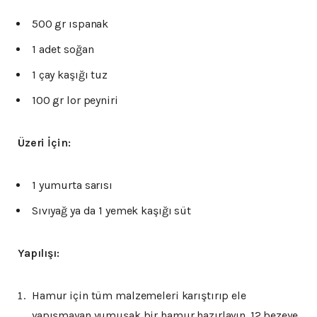
500 gr ıspanak
1 adet soğan
1 çay kaşığı tuz
100 gr lor peyniri
Üzeri İçin:
1 yumurta sarısı
Sıvıyağ ya da 1 yemek kaşığı süt
Yapılışı:
Hamur için tüm malzemeleri karıştırıp ele
yapışmayan yumuşak bir hamur hazırlayın. 12 bezeye