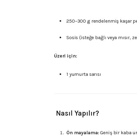
250–
300
g
rendelenmiş
kaşar
p
Sosis (
isteğe
bağlı
veya
mısır,
ze
Üzeri
için:
1
yumurta
sarısı
‍
Nasıl
Yapılır?
Ön
mayalama:
Geniş
bir
kaba
u