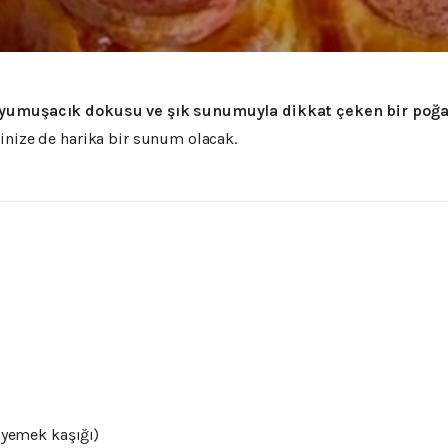
yumuşacık
dokusu
ve
şık
sunumuyla
dikkat
çeken
bir
poğ
rinize
de
harika
bir
sunum
olacak.
3
yemek
kaşığı)