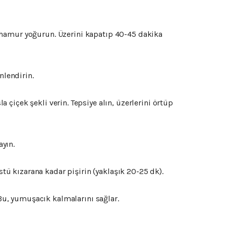
hamur
yoğurun.
Üzerini
kapatıp
40-
45
dakika
nlendirin.
la
çiçek
şekli
verin.
Tepsiye
alın,
üzerlerini
örtüp
ayın.
stü
kızarana
kadar
pişirin (
yaklaşık
20-
25
dk).
Bu,
yumuşacık
kalmalarını
sağlar.