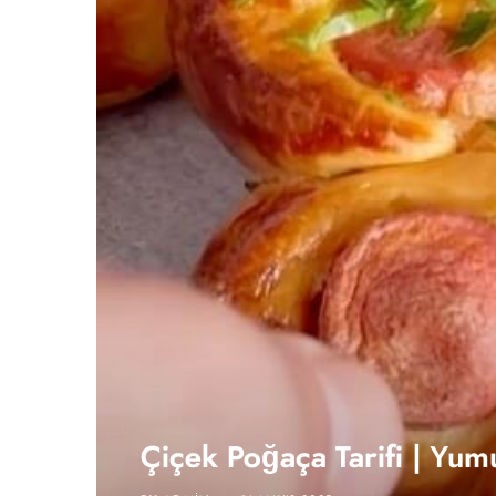
Çiçek Poğaça Tarifi | Yum