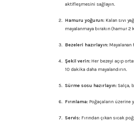
aktifleşmesini
sağlayın.
Hamuru
yoğurun:
Kalan
sıvı
ya
mayalanmaya
bırakın (
hamur
2
Bezeleri
hazırlayın:
Mayalanan
Şekil
verin:
Her
bezeyi
açıp
ort
10
dakika
daha
mayalandırın.
Sürme
sosu
hazırlayın:
Salça,
b
Fırınlama:
Poğaçaların
üzerine
Servis:
Fırından
çıkan
sıcak
poğ