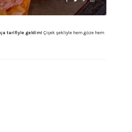
aça
tarifiyle
geldim!
Çiçek
şekliyle
hem
göze
hem