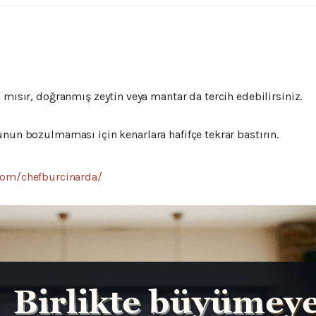
,
mısır,
doğranmış
zeytin
veya
mantar
da
tercih
edebilirsiniz.
unun
bozulmaması
için
kenarlara
hafifçe
tekrar
bastırın.
com/chefburcinarda/