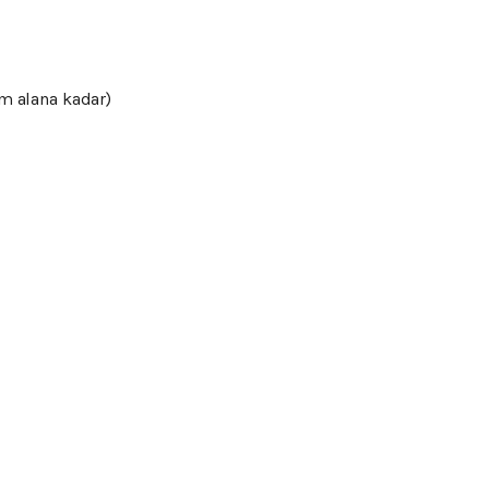
am
alana
kadar)