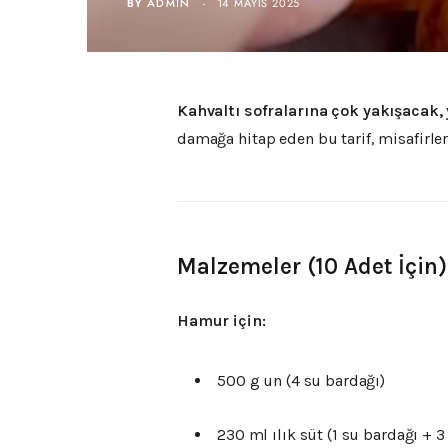
BY
ADMIN
14 MAYIS 2025
Kahvaltı
sofralarına
çok
yakışacak,
damağa
hitap
eden
bu
tarif,
misafirle
Malzemeler (
10
Adet
İçin)
Hamur
için:
500
g
un (
4
su
bardağı)
230
ml
ılık
süt (
1
su
bardağı +