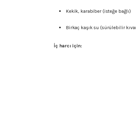
Kekik,
karabiber (
isteğe
bağlı)
Birkaç
kaşık
su (
sürülebilir
kıv
İç
harcı
için: