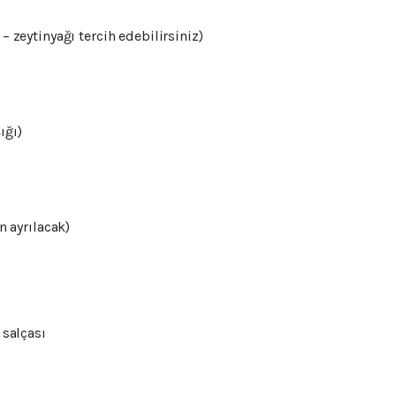
 –
zeytinyağı
tercih
edebilirsiniz)
ığı)
in
ayrılacak)
s
salçası