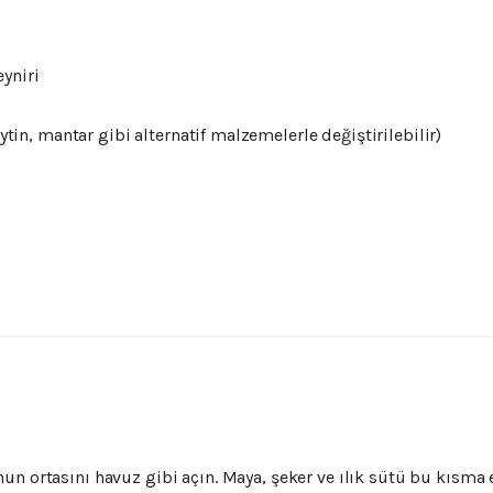
eyniri
ytin,
mantar
gibi
alternatif
malzemelerle
değiştirilebilir)
nun
ortasını
havuz
gibi
açın.
Maya,
şeker
ve
ılık
sütü
bu
kısma