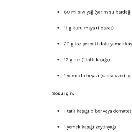
80
ml
sıvı
yağ (
yarım
su
bardağı
11
g
kuru
maya (
1
paket)
20
g
toz
şeker (
1
dolu
yemek
kaş
12
g
tuz (
1
tatlı
kaşığı)
1
yumurta
beyazı (
sarısı
üzeri
iç
Sosu
için:
1
tatlı
kaşığı
biber
veya
domate
1
yemek
kaşığı
zeytinyağı