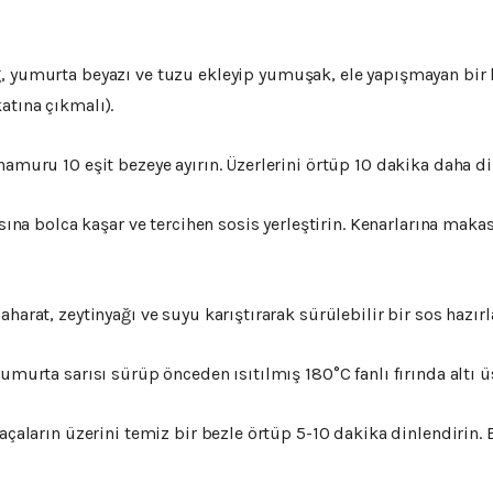
ğ,
yumurta
beyazı
ve
tuzu
ekleyip
yumuşak,
ele
yapışmayan
bir
katına
çıkmalı).
hamuru
10
eşit
bezeye
ayırın.
Üzerlerini
örtüp
10
dakika
daha
di
asına
bolca
kaşar
ve
tercihen
sosis
yerleştirin.
Kenarlarına
makas
aharat,
zeytinyağı
ve
suyu
karıştırarak
sürülebilir
bir
sos
hazırl
yumurta
sarısı
sürüp
önceden
ısıtılmış
180°
C
fanlı
fırında
altı
ü
açaların
üzerini
temiz
bir
bezle
örtüp
5-
10
dakika
dinlendirin.