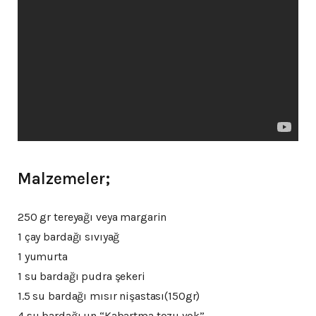
Malzemeler;
250 gr tereyağı veya margarin
1 çay bardağı sıvıyağ
1 yumurta
1 su bardağı pudra şekeri
1.5 su bardağı mısır nişastası(150gr)
4 su bardağı un “Kabartma tozu yok”