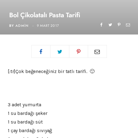
Bol Çikolatalı Pasta Tarifi
BY
ADMIN
9 MART 2017
[:tr]Çok beğeneceğiniz bir tatlı tarifi. 🙂
3 adet yumurta
1 su bardağı şeker
1 su bardağı süt
1 çay bardağı sıvıyağ