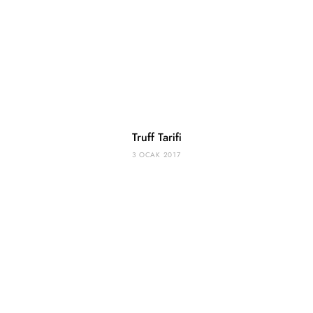
Truff Tarifi
3 OCAK 2017