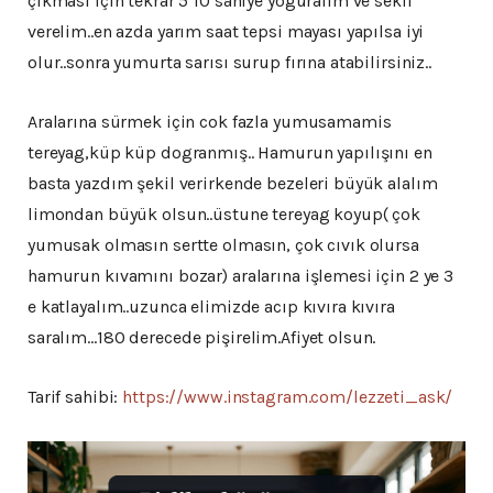
çıkması için tekrar 5 10 saniye yoguralım ve sekil
verelim..en azda yarım saat tepsi mayası yapılsa iyi
olur..sonra yumurta sarısı surup fırına atabilirsiniz..
Aralarına sürmek için cok fazla yumusamamis
tereyag,küp küp dogranmış.. Hamurun yapılışını en
basta yazdım şekil verirkende bezeleri büyük alalım
limondan büyük olsun..üstune tereyag koyup( çok
yumusak olmasın sertte olmasın, çok cıvık olursa
hamurun kıvamını bozar) aralarına işlemesi için 2 ye 3
e katlayalım..uzunca elimizde acıp kıvıra kıvıra
saralım…180 derecede pişirelim.Afiyet olsun.
Tarif sahibi:
https://www.instagram.com/lezzeti_ask/