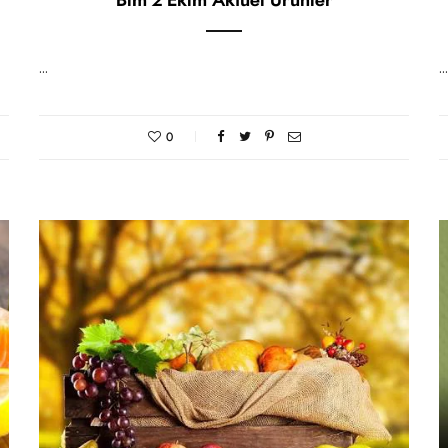
Bim 2 Ekim Aktüel Ürünler
…
…
0