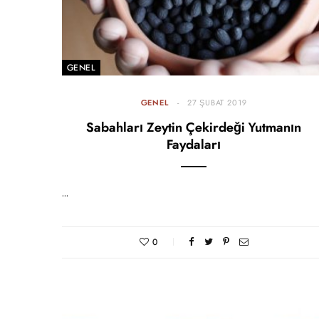
GENEL
GENEL
27 ŞUBAT 2019
Sabahları Zeytin Çekirdeği Yutmanın
Faydaları
…
0