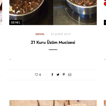
GENEL
GENEL
26 ŞUBAT 2019
21 Kuru Üzüm Mucizesi
…
…
0