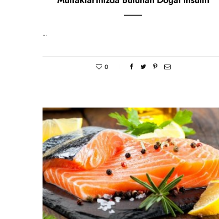
Mutfaklarınızda Bulunan Doğal İnsülin
…
0