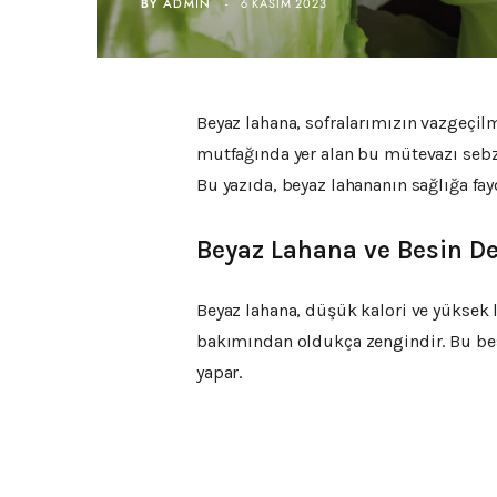
BY
ADMIN
6 KASIM 2023
Beyaz lahana, sofralarımızın vazgeçilme
mutfağında yer alan bu mütevazı sebze
Bu yazıda, beyaz lahananın sağlığa fay
Beyaz Lahana ve Besin De
Beyaz lahana, düşük kalori ve yüksek li
bakımından oldukça zengindir. Bu bes
yapar.